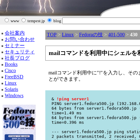
www
tempest.jp
blog
会社案内
TOP
>
Linux
>
Fedoraの技
>
401-500
>
430
お問い合わせ
セミナー
セキュリティ
mailコマンドを利用中にシェル
社長ブログ
Books
Cisco
mailコマンド利用中に"!"を入力し、
FreeBSD
とができます。
Linux
Solaris
Windows
&
!ping server1
PING server1.fedora500.jp (192.168.
64 bytes from server1.fedora500.jp 
time=1.49 ms
64 bytes from server1.fedora500.jp 
time=0.396 ms
--- server1.fedora500.jp ping stati
2 packets transmitted, 2 received, 