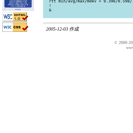
rtt min/avg/max/mdev = 0.396/0.598/
!
&
2005-12-03 作成
© 2000-2
www