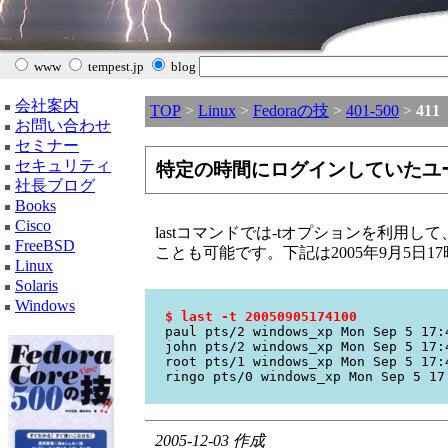
www
tempest.jp
blog
会社案内
TOP
>
Linux
>
Fedoraの技
>
401-500
>
411
お問い合わせ
セミナー
セキュリティ
特定の時間にログインしていたユ
社長ブログ
Books
Cisco
lastコマンドでは-tオプションを利用
FreeBSD
ことも可能です。下記は2005年9月5日1
Linux
Solaris
Windows
$ last -t 20050905174100
paul pts/2 windows_xp Mon Sep 5 17:
john pts/2 windows_xp Mon Sep 5 17:
root pts/1 windows_xp Mon Sep 5 17:
ringo pts/0 windows_xp Mon Sep 5 17
2005-12-03 作成