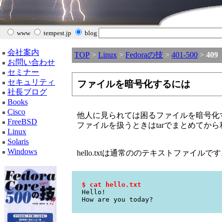
www
tempest.jp
blog
会社案内
TOP
>
Linux
>
Fedoraの技
>
401-500
>
409
お問い合わせ
セミナー
セキュリティ
ファイルを暗号化するには
社長ブログ
Books
Cisco
他人に見られては困るファイルを暗号化する
FreeBSD
ファイルを扱うときはtarでまとめてか
Linux
Solaris
Windows
hello.txtは通常ののテキストファイルで
$ cat hello.txt
Hello!
How are you today?