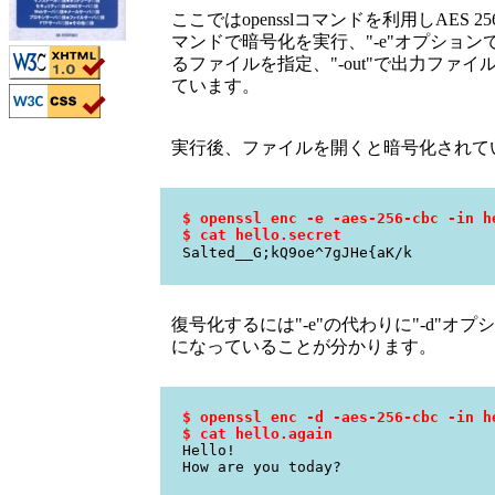
ここではopensslコマンドを利用しAES
マンドで暗号化を実行、"-e"オプション
るファイルを指定、"-out"で出力ファイ
ています。
実行後、ファイルを開くと暗号化されて
$ openssl enc -e -aes-256-cbc -in h
$ cat hello.secret
Salted__G;kQ9oe^7gJHe{aK/k
復号化するには"-e"の代わりに"-d"
になっていることが分かります。
$ openssl enc -d -aes-256-cbc -in h
$ cat hello.again
Hello!
How are you today?