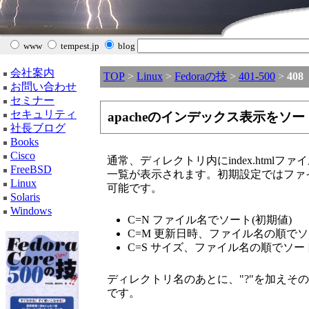
www
tempest.jp
blog
会社案内
TOP
>
Linux
>
Fedoraの技
>
401-500
>
408
お問い合わせ
セミナー
セキュリティ
apacheのインデックス表示をソ
社長ブログ
Books
Cisco
通常、ディレクトリ内にindex.htmlフ
FreeBSD
一覧が表示されます。初期設定ではファ
Linux
可能です。
Solaris
Windows
C=N ファイル名でソート(初期値)
C=M 更新日時、ファイル名の順で
C=S サイズ、ファイル名の順でソー
ディレクトリ名のあとに、"?"を加えそ
です。