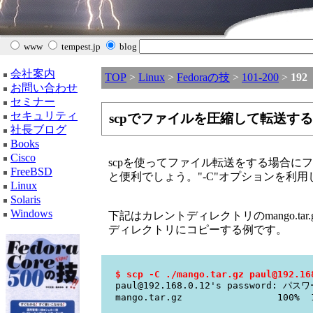
www
tempest.jp
blog
会社案内
TOP
>
Linux
>
Fedoraの技
>
101-200
>
192
お問い合わせ
セミナー
セキュリティ
scpでファイルを圧縮して転送す
社長ブログ
Books
Cisco
scpを使ってファイル転送をする場合に
FreeBSD
と便利でしょう。"-C"オプションを利用
Linux
Solaris
Windows
下記はカレントディレクトリのmango.tar.gzを
ディレクトリにコピーする例です。
$ scp -C ./mango.tar.gz paul@192.16
paul@192.168.0.12's password: パ
mango.tar.gz 100% 17MB 