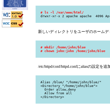
# ls -l /var/www/html/
drwxr-xr-x 2 apache apache 4096 A
新しいディレクトリをユーザのホームデ
# mkdir /home/john/blue
# chown john:john /home/john/blue
/etc/httpd/conf/httpd.confにaliasの
Alias /blue/ "/home/john/blue/"
<Directory "/home/john/blue">
Order allow,deny
Allow from all
</Directory>