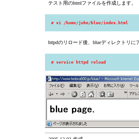
テスト用のhtmlファイルを作成します。
# vi /home/john/blue/index.html
httpdのリロード後、blueディレクト
# service httpd reload