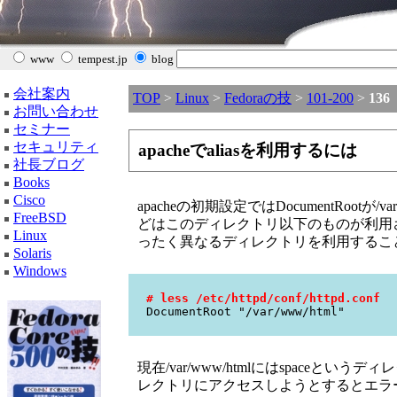
www
tempest.jp
blog
会社案内
TOP
>
Linux
>
Fedoraの技
>
101-200
>
136
お問い合わせ
セミナー
セキュリティ
apacheでaliasを利用するには
社長ブログ
Books
Cisco
apacheの初期設定ではDocumentRootが/
FreeBSD
どはこのディレクトリ以下のものが利用さ
Linux
ったく異なるディレクトリを利用するこ
Solaris
Windows
# less /etc/httpd/conf/httpd.conf
DocumentRoot "/var/www/html"
現在/var/www/htmlにはspaceとい
レクトリにアクセスしようとするとエラ