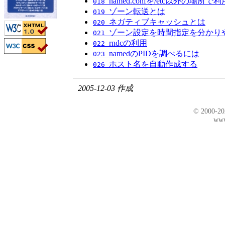
named.confを/etc以外の場所
018
ゾーン転送とは
019
ネガティブキャッシュとは
020
ゾーン設定を時間指定を分かり
021
rndcの利用
022
namedのPIDを調べるには
023
ホスト名を自動作成する
026
2005-12-03 作成
© 2000-2
www