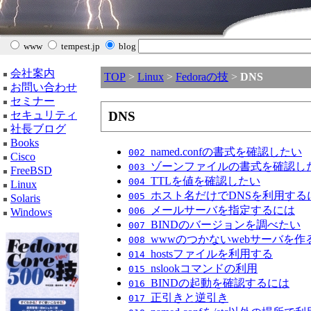
www
tempest.jp
blog
会社案内
TOP
>
Linux
>
Fedoraの技
>
DNS
お問い合わせ
セミナー
セキュリティ
DNS
社長ブログ
Books
named.confの書式を確認したい
002
Cisco
ゾーンファイルの書式を確認し
003
FreeBSD
TTLを値を確認したい
004
Linux
ホスト名だけでDNSを利用する
005
Solaris
メールサーバを指定するには
006
Windows
BINDのバージョンを調べたい
007
wwwのつかないwebサーバを作
008
hostsファイルを利用する
014
nslookコマンドの利用
015
BINDの起動を確認するには
016
正引きと逆引き
017